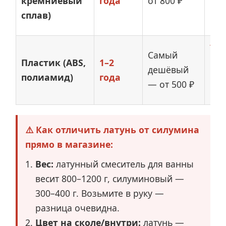
кремниевый
года
от 800 ₽
не
сплав)
рем
Тре
Самый
Пластик (ABS,
1–2
гор
дешёвый
полиамид)
года
рез
— от 500 ₽
сры
⚠️ Как отличить латунь от силумина
прямо в магазине:
Вес:
латунный смеситель для ванны
весит 800–1200 г, силуминовый —
300–400 г. Возьмите в руку —
разница очевидна.
Цвет на сколе/внутри:
латунь —