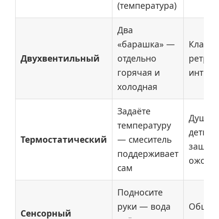
(температура)
Два
«барашка» —
Класси
Двухвентильный
отдельно
ретро
горячая и
интерь
холодная
Задаёте
Душ (с
температуру
детьм
Термостатический
— смеситель
защита
поддерживает
ожогов
сам
Подносите
руки — вода
Общес
Сенсорный