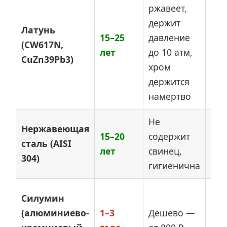
ржавеет,
держит
Латунь
15–25
давление
Тяж
(CW617N,
лет
до 10 атм,
до
CuZn39Pb3)
хром
держится
намертво
Не
До
Нержавеющая
15–20
содержит
лат
сталь (AISI
лет
свинец,
тяж
304)
гигиенична
обр
Лоп
Силумин
кро
(алюминиево-
1–3
Дёшево —
хро