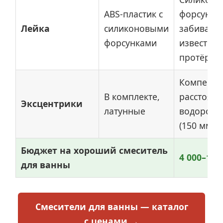
ABS-пластик с
форсунки
Лейка
силиконовыми
забивают
форсунками
известью
протёр п
Компенси
В комплекте,
расстоян
Эксцентрики
латунные
водорозе
(150 мм с
Бюджет на хороший смеситель
4 000–12 
для ванны
Смесители для ванны — каталог
с ценами →