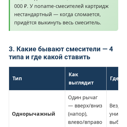
000 ₽. У noname-смесителей картридж
нестандартный — когда сломается,
придётся выкинуть весь смеситель.
3. Какие бывают смесители — 4
типа и где какой ставить
Как
Тип
Где с
выглядит
Один рычаг
— вверх/вниз
Везде
Однорычажный
(напор),
униве
влево/вправо
выбор