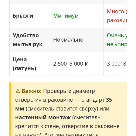
Много (ес
Брызги
Минимум
раковина 
Удобство
Очень удо
Нормально
мытья рук
не упирают
Цена
2 500–5 000 ₽
3 000–8 00
(латунь)
⚠️ Важно:
Проверьте диаметр
отверстия в раковине — стандарт
35
мм
(смеситель ставится сверху) или
настенный монтаж
(смеситель
крепится к стене, отверстие в раковине
не нужно). Это два разных типа