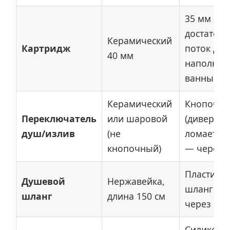
35 мм не 
достаточ
Керамический
Картридж
поток для
40 мм
наполнен
ванны
Керамический
Кнопочн
Переключатель
или шаровой
(дивертор
душ/излив
(не
ломается
кнопочный)
— через 1
Пластико
Душевой
Нержавейка,
шланг тре
шланг
длина 150 см
через пол
Силиконо