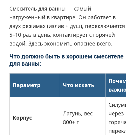
Смеситель для ванны — самый
нагруженный в квартире. Он работает в
двух режимах (излив + душ), переключается
5–10 раз в день, контактирует с горячей
водой. Здесь экономить опаснее всего.
Что должно быть в хорошем смесителе
для ванны:
Почему э
Параметр
Что искать
важно
Силумин 
Латунь, вес
через го
Корпус
800+ г
горячая в
переключ