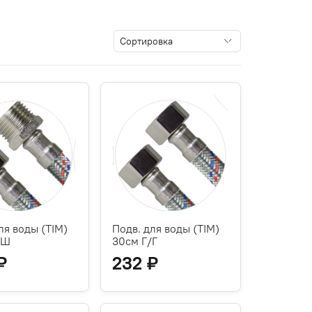
ля воды (TIM)
Подв. для воды (TIM)
/Ш
30см Г/Г
₽
232 ₽