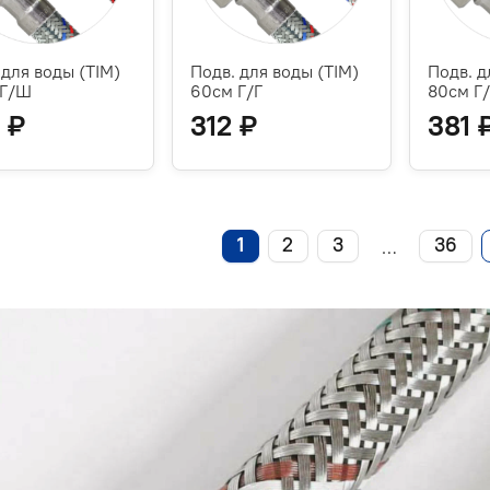
 для воды (TIM)
Подв. для воды (TIM)
Подв. д
 Г/Ш
60см Г/Г
80см Г
 ₽
312 ₽
381 
1
2
3
36
…