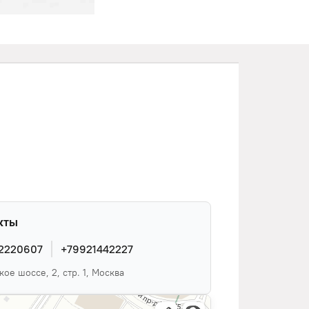
кты
2220607
+79921442227
ое шоссе, 2, стр. 1, Москва