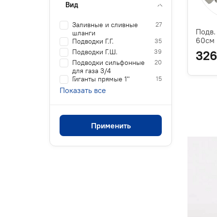
Вид
Заливные и сливные
27
Подв.
шланги
60см
Подводки Г.Г.
35
Подводки Г.Ш.
39
326
Подводки сильфонные
20
для газа 3/4
Гиганты прямые 1"
15
Показать все
Применить