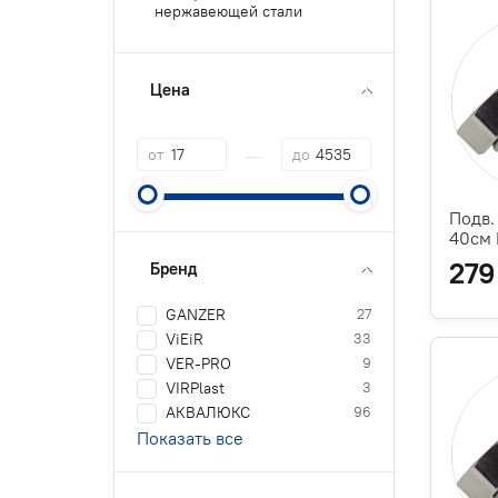
нержавеющей стали
Цена
—
от
до
Подв.
40см
279
Бренд
GANZER
27
ViEiR
33
VER-PRO
9
VIRPlast
3
АКВАЛЮКС
96
Показать все