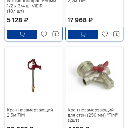
вентилный кран 650мм
2,2м TIM
1/2 х 3/4 ш. ViEiR
(10/1шт)
5 128 ₽
17 968 ₽
Кран незамерзающий
Кран незамерзающий
2,5м TIM
для стен (250 мм) "TIM"
(2шт)