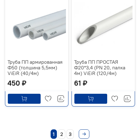
Труба ПП армированная
Труба ПП ПРОСТАЯ
Ф50 (толшина 5,5мм)
Ф20*3,4 (PN 20, палка
ViEiR (40/4м)
4м) ViEiR (120/4м)
450 ₽
61 ₽
1
2
3