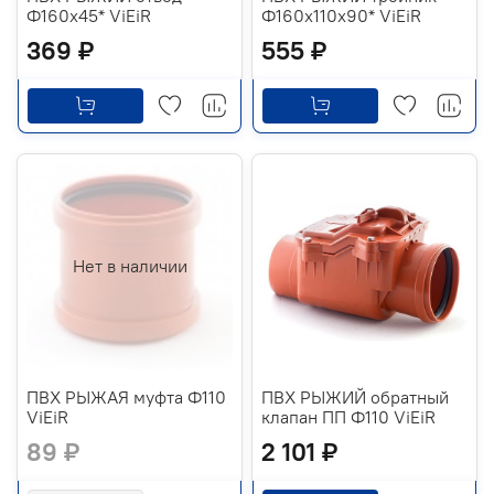
Ф160х45* ViEiR
Ф160х110х90* ViEiR
369 ₽
555 ₽
Нет в наличии
ПВХ РЫЖАЯ муфта Ф110
ПВХ РЫЖИЙ обратный
ViEiR
клапан ПП Ф110 ViEiR
89 ₽
2 101 ₽