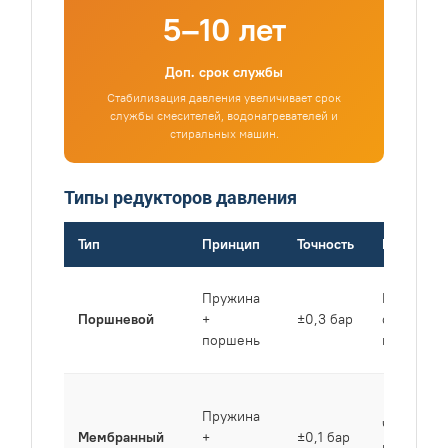
5–10 лет
Доп. срок службы
Стабилизация давления увеличивает срок
службы смесителей, водонагревателей и
стиральных машин.
Типы редукторов давления
Тип
Принцип
Точность
Примене
Пружина
Бытовые
Поршневой
+
±0,3 бар
системы,
поршень
квартиры
Пружина
Частные 
Мембранный
+
±0,1 бар
коттеджи