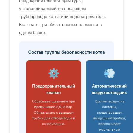
предохранительной арматуры,
устанавливаемый на подающем
трубопроводе котла или водонагревателя.
Включает три обязательных элемента в
одном блоке.
Состав группы безопасности котла
⚙️
💨
Предохранительный
Автоматический
клапан
воздухоотводчик
Сбрасывает давление при
Удаляет воздух из
превышении 2,5–3 бар.
системы,
Обязательно с выводом
предотвращает
трубки для отвода воды в
воздушные пробки,
канализацию.
обеспечивает
нормальную