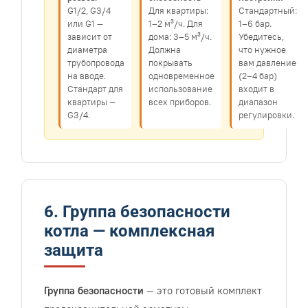
G1/2, G3/4
Для квартиры:
Стандартный:
или G1 —
1–2 м³/ч. Для
1–6 бар.
зависит от
дома: 3–5 м³/ч.
Убедитесь,
диаметра
Должна
что нужное
трубопровода
покрывать
вам давление
на вводе.
одновременное
(2–4 бар)
Стандарт для
использование
входит в
квартиры —
всех приборов.
диапазон
G3/4.
регулировки.
6. Группа безопасности
котла — комплексная
защита
Группа безопасности
— это готовый комплект