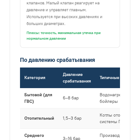
клапанов. Малый клапан реагирует на
давление и управляет главным.
Используется при высоких давлениях и
больших диаметрах.
Плюсы: точность, минимальная утечка при
нормальном давлении
По давлению срабатывания
Давление
Категория
Типичные объекты
срабатывания
Бытовой (для
Водонагреватели,
6–8 бар
ГВС)
бойлеры
Котлы отопления,
Отопительный
1,5–3 бар
системы ГВС
Среднего
Производственные
3–16 бар