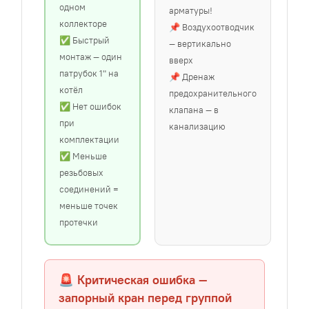
одном
арматуры!
коллекторе
📌 Воздухоотводчик
✅ Быстрый
— вертикально
монтаж — один
вверх
патрубок 1" на
📌 Дренаж
котёл
предохранительного
✅ Нет ошибок
клапана — в
при
канализацию
комплектации
✅ Меньше
резьбовых
соединений =
меньше точек
протечки
🚨 Критическая ошибка —
запорный кран перед группой