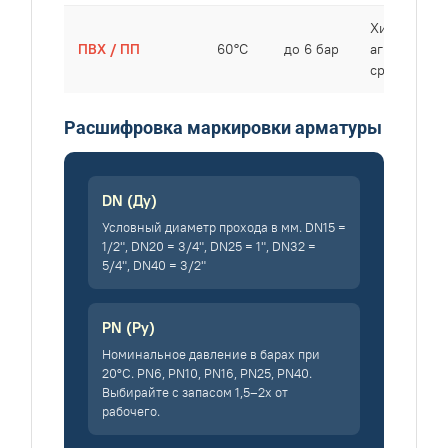
Химически
ПВХ / ПП
60°C
до 6 бар
агрессивны
среды, ХВС
Расшифровка маркировки арматуры
DN (Ду)
Условный диаметр прохода в мм. DN15 =
1/2", DN20 = 3/4", DN25 = 1", DN32 =
5/4", DN40 = 3/2"
PN (Ру)
Номинальное давление в барах при
20°C. PN6, PN10, PN16, PN25, PN40.
Выбирайте с запасом 1,5–2x от
рабочего.