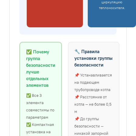
циркуляцию
теплоносителя.
🔧 Правила
✅ Почему
установки группы
группа
безопасности
безопасности
лучше
📌 Устанавливается
отдельных
на подающем
элементов
трубопроводе котла
✅ Все 3
📌 Расстояние от
элемента
котла — не более 0,5
совместимы по
м
параметрам
📌 До группы
✅ Компактная
безопасности —
установка на
никакой запорной