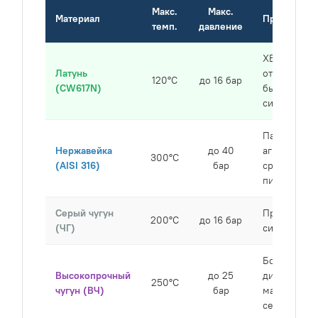
Макс.
Макс.
Материал
Применени
темп.
давление
ХВС, ГВС,
Латунь
отопление,
120°C
до 16 бар
(CW617N)
бытовые
системы
Пар,
Нержавейка
до 40
агрессивны
300°C
(AISI 316)
бар
среды,
пищепром
Серый чугун
Промышле
200°C
до 16 бар
(ЧГ)
системы, Ц
Большие
Высокопрочный
до 25
диаметры,
250°C
чугун (ВЧ)
бар
магистраль
сети