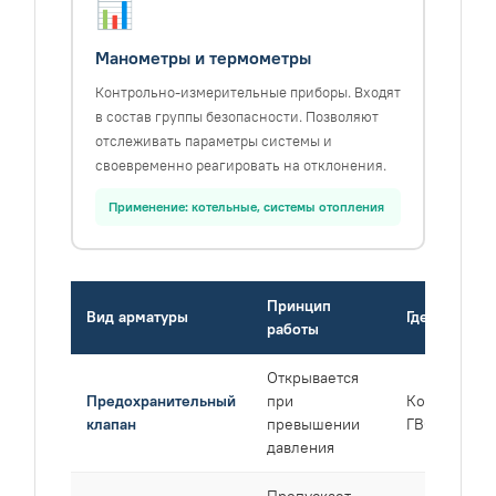
📊
Манометры и термометры
Контрольно-измерительные приборы. Входят
в состав группы безопасности. Позволяют
отслеживать параметры системы и
своевременно реагировать на отклонения.
Применение: котельные, системы отопления
Принцип
Вид арматуры
Где обязате
работы
Открывается
Предохранительный
при
Котёл, бойл
клапан
превышении
ГВС
давления
Пропускает