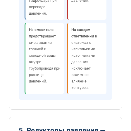
гидроудара при
давления.
перепаде
давления.
На смесителе
—
На каждом
предотвращает
ответвлении
в
смешивание
системах с
горячей и
несколькими
холодной воды
источниками
внутри
давления —
трубопровода при
исключает
разнице
взаимное
давлений.
влияние
контуров.
5. Редукторы давления —