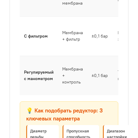
мембрана
Мембрана
Комплекс
С фильтром
±0,1 бар
+ фильтр
защита с
Мембрана
Регулируемый
Точные с
+
±0,1 бар
с манометром
водонагр
контроль
💡 Как подобрать редуктор: 3
ключевых параметра
Диаметр
Пропускная
Диапазон
резьбы
способность
настройки