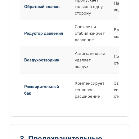
Насосы,
Обратный клапан
только в одну
водонагрев
сторону
Снижает и
Ввод в здан
Редуктор давления
стабилизирует
квартиру
давление
Автоматически
Системы
Воздухоотводчик
удаляет
отопления
воздух
Компенсирует
Закрытые
Расширительный
тепловое
системы
бак
расширение
отопления
3. Предохранительные