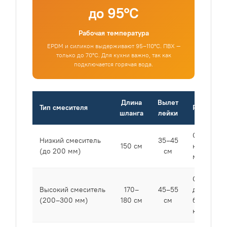
до 95°C
Рабочая температура
EPDM и силикон выдерживают 95–110°C. ПВХ —
только до 70°C. Для кухни важно, так как
подключается горячая вода.
Длина
Вылет
Тип смесителя
Рекоменд
шланга
лейки
Стандарт 
Низкий смеситель
35–45
150 см
небольши
(до 200 мм)
см
моек
Оптималь
Высокий смеситель
170–
45–55
для
(200–300 мм)
180 см
см
большинс
кухонь