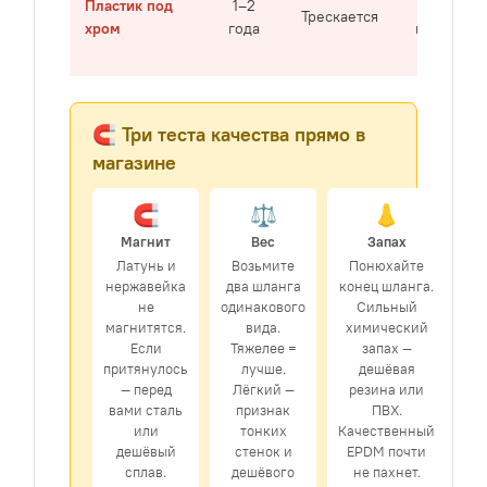
Пластик под
1–2
Очень
Трескается
хром
года
низкая
🧲 Три теста качества прямо в
магазине
🧲
⚖️
👃
Магнит
Вес
Запах
Латунь и
Возьмите
Понюхайте
нержавейка
два шланга
конец шланга.
не
одинакового
Сильный
магнитятся.
вида.
химический
Если
Тяжелее =
запах —
притянулось
лучше.
дешёвая
— перед
Лёгкий —
резина или
вами сталь
признак
ПВХ.
или
тонких
Качественный
дешёвый
стенок и
EPDM почти
сплав.
дешёвого
не пахнет.