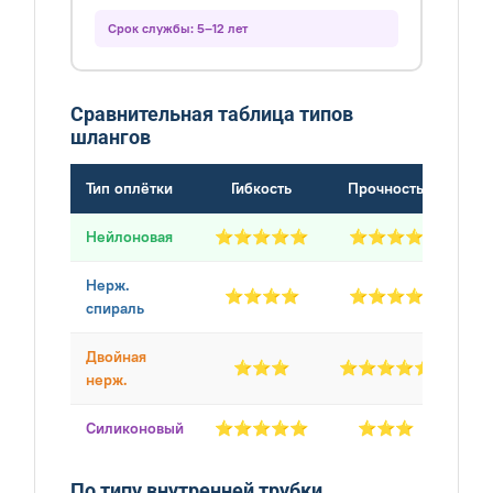
Срок службы: 5–12 лет
Сравнительная таблица типов
шлангов
Тип оплётки
Гибкость
Прочность
В
Нейлоновая
⭐⭐⭐⭐⭐
⭐⭐⭐⭐
Лё
Нерж.
⭐⭐⭐⭐
⭐⭐⭐⭐
Сре
спираль
Двойная
⭐⭐⭐
⭐⭐⭐⭐⭐
Тяж
нерж.
Силиконовый
⭐⭐⭐⭐⭐
⭐⭐⭐
Лё
По типу внутренней трубки