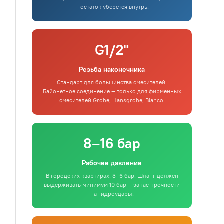
— остаток уберётся внутрь.
G1/2"
Резьба наконечника
Стандарт для большинства смесителей.
Байонетное соединение — только для фирменных
смесителей Grohe, Hansgrohe, Blanco.
8–16 бар
Рабочее давление
В городских квартирах: 3–6 бар. Шланг должен
выдерживать минимум 10 бар — запас прочности
на гидроудары.