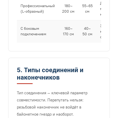
Для двой
Профессиональный
180–
55–65
моек и
(L-образный)
200 см
см
кухонь-ст
Зависит о
С боковым
160–
40–
конструкц
подключением
170 см
50 см
смесител
5. Типы соединений и
наконечников
Тип соединения — ключевой параметр
совместимости. Перепутать нельзя:
резьбовой наконечник не войдёт в
байонетное гнездо и наоборот.