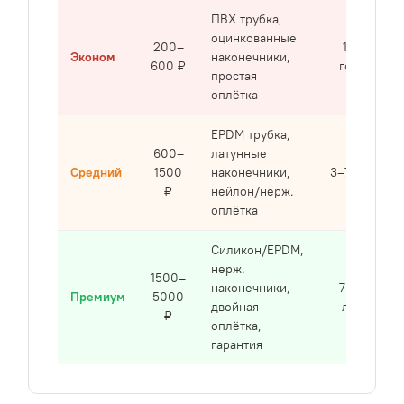
ПВХ трубка,
оцинкованные
200–
1–2
Эконом
наконечники,
600 ₽
года
простая
оплётка
EPDM трубка,
600–
латунные
Средний
1500
наконечники,
3–7 лет
₽
нейлон/нерж.
оплётка
Силикон/EPDM,
нерж.
1500–
наконечники,
7–15
Премиум
5000
двойная
лет
₽
оплётка,
гарантия