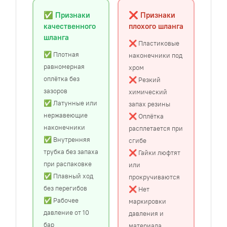
✅ Признаки
❌ Признаки
качественного
плохого шланга
шланга
❌ Пластиковые
✅ Плотная
наконечники под
равномерная
хром
оплётка без
❌ Резкий
зазоров
химический
✅ Латунные или
запах резины
нержавеющие
❌ Оплётка
наконечники
расплетается при
✅ Внутренняя
сгибе
трубка без запаха
❌ Гайки люфтят
при распаковке
или
✅ Плавный ход
прокручиваются
без перегибов
❌ Нет
✅ Рабочее
маркировки
давление от 10
давления и
бар
материала