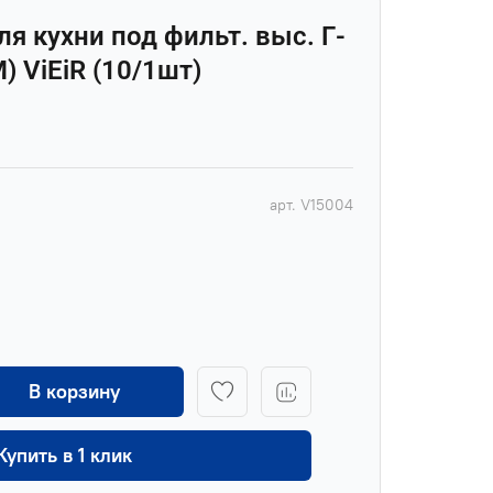
ля кухни под фильт. выс. Г-
) ViEiR (10/1шт)
арт.
V15004
В корзину
Купить в 1 клик