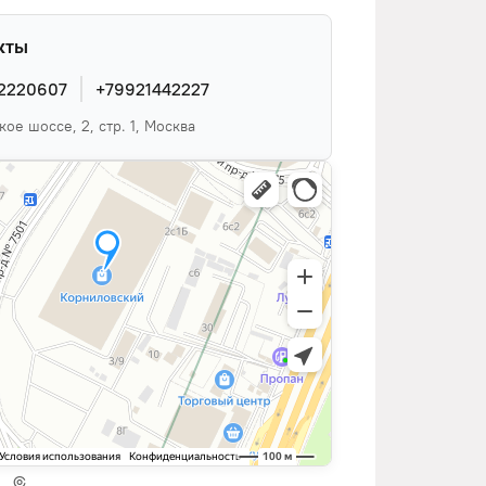
кты
2220607
+79921442227
ое шоссе, 2, стр. 1, Москва