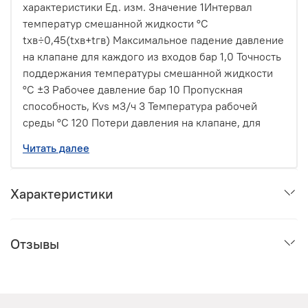
характеристики Ед. изм. Значение 1Интервал
температур смешанной жидкости °С
tхв÷0,45(tхв+tгв) Максимальное падение давление
на клапане для каждого из входов бар 1,0 Точность
поддержания температуры смешанной жидкости
°С ±3 Рабочее давление бар 10 Пропускная
способность, Kvs м3/ч 3 Температура рабочей
среды °С 120 Потери давления на клапане, для
которых построен температурный график
Читать далее
смешения бар 0,5 8 Максимально допустимая
разница давлений холодной и горячей воды бар 1,0
9 Максимальная температура окружающей среды
Характеристики
°С
Отзывы