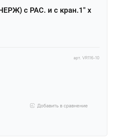
НЕРЖ) с РАС. и с кран.1" х
арт.
VR116-10
Добавить в сравнение