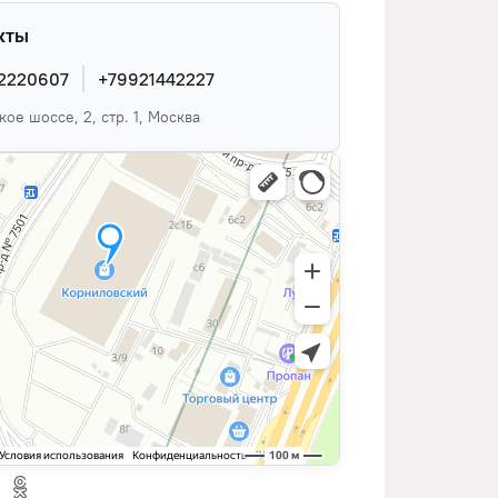
кты
2220607
+79921442227
ое шоссе, 2, стр. 1, Москва