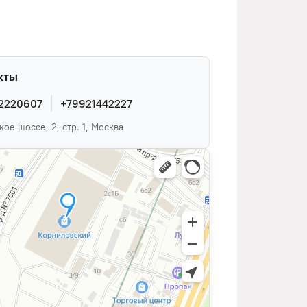
кты
2220607
+79921442227
ое шоссе, 2, стр. 1, Москва