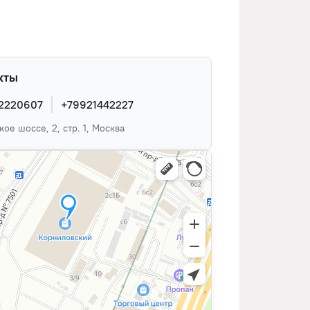
кты
2220607
+79921442227
ое шоссе, 2, стр. 1, Москва